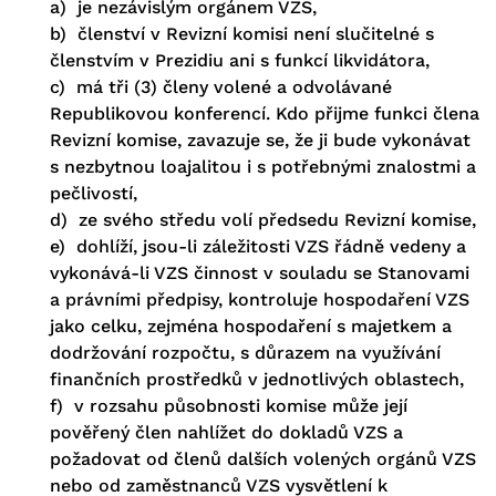
a) je nezávislým orgánem VZS,
b) členství v Revizní komisi není slučitelné s
členstvím v Prezidiu ani s funkcí likvidátora,
c) má tři (3) členy volené a odvolávané
Republikovou konferencí. Kdo přijme funkci člena
Revizní komise, zavazuje se, že ji bude vykonávat
s nezbytnou loajalitou i s potřebnými znalostmi a
pečlivostí,
d) ze svého středu volí předsedu Revizní komise,
e) dohlíží, jsou-li záležitosti VZS řádně vedeny a
vykonává-li VZS činnost v souladu se Stanovami
a právními předpisy, kontroluje hospodaření VZS
jako celku, zejména hospodaření s majetkem a
dodržování rozpočtu, s důrazem na využívání
finančních prostředků v jednotlivých oblastech,
f) v rozsahu působnosti komise může její
pověřený člen nahlížet do dokladů VZS a
požadovat od členů dalších volených orgánů VZS
nebo od zaměstnanců VZS vysvětlení k