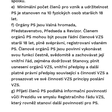
spolku.
e) Minimální počet členů pro vznik a udržitelnost
PS je stanoven na 10 fyzických osob starších 18
let.
f) Orgány PS jsou Valná hromada,
Představenstvo, Předseda a Revizor. Členem
orgánů PS mohou být pouze řádní členové VZS
starší 18 let, plně svéprávní, registrovaní vdaném
PS. Členové orgánů PS jsou povinni vykonávat
svou funkci čestně, svědomitě a zachovávat její
vnitřní řád, zejména dodržovat Stanovy, plnit
usnesení orgánů VZS, vnitřní předpisy a další
platné právní předpisy související s činností VZS a
prosazovat ve své činnosti VZS principy poslání
VZS.
g) Přijetí členů PS podléhá informační povinnosti
vůči Prezidiu ve smyslu Registračního řádu VZS,
který rovněž stanoví další povinnosti pro PS.