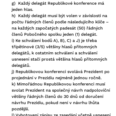
g) Každý delegát Republikové konference má
jeden hlas.
h) Každý delegát musí být volen v závislosti na
počtu řádných členů podle následujícího klíče –
na každých započatých padesát (50) řádných
členů Pobočného spolku jeden (1) delegát.
i) Ke schválení bodů A), B), C) a J) je třeba
třípětinové (3/5) většiny hlasů přítomných
delegátů, k ostatním schválení a schválení
usnesení stačí prostá většina hlasů přítomných
delegátů.
j) Republikovou konferenci svolává Prezident po
projednání v Prezidiu nejméně jednou ročně.
k) Mimořádnou Republikovou konferenci musí
svolat Prezident na společný návrh nadpoloviční
většiny řádných členů do 30 dnů od doručení
návrhu Prezidiu, pokud není v návrhu lhůta
pozdější.
l) Vyhotovení zápisu ze zasedání včetně usnesení