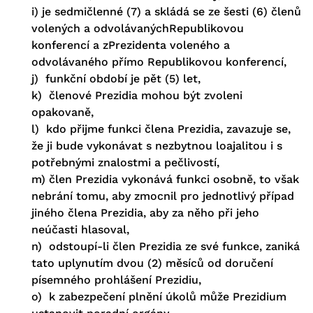
i) je sedmičlenné (7) a skládá se ze šesti (6) členů
volených a odvolávanýchRepublikovou
konferencí a zPrezidenta voleného a
odvolávaného přímo Republikovou konferencí,
j) funkční období je pět (5) let,
k) členové Prezidia mohou být zvoleni
opakovaně,
l) kdo přijme funkci člena Prezidia, zavazuje se,
že ji bude vykonávat s nezbytnou loajalitou i s
potřebnými znalostmi a pečlivostí,
m) člen Prezidia vykonává funkci osobně, to však
nebrání tomu, aby zmocnil pro jednotlivý případ
jiného člena Prezidia, aby za něho při jeho
neúčasti hlasoval,
n) odstoupí-li člen Prezidia ze své funkce, zaniká
tato uplynutím dvou (2) měsíců od doručení
písemného prohlášení Prezidiu,
o) k zabezpečení plnění úkolů může Prezidium