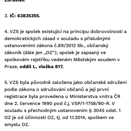
3.
IČ: 63835355.
4.
VZS je spolek existující na principu dobrovolnosti a
demokratických zásad v
souladu s
příslušnými
ustanoveními zákona č.89/2012 Sb., občanský
zákoník (dále jen „OZ“); spolek je zapsaný ve
spolkovém rejstříku vedeném Městským soudem v
Praze,
oddíl L, vložka 817
.
5.
VZS byla původně založena jako občanské sdružení
podle zákona o sdružování občanů a její první
registrace byla provedena u Ministerstva vnitra ČR
dne 2. července 1990 pod č.j. VSP/1
-1758/90-R. V
souladu s přechodným ustanovením §
3045 odst. 1
OZ je od
účinnosti OZ, tj. od 1.1.2014, spolkem ve
smyslu OZ.