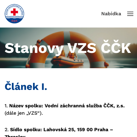
Nabídka
Stanovy VZS ČČK
Článek I.
1.
Název spolku: Vodní záchranná služba ČČK, z.s.
(dále jen „VZS“).
2.
Sídlo spolku: Lahovská 25, 159 00 Praha –
Zbraslav.