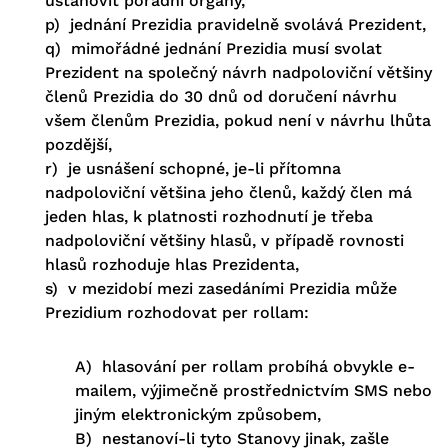
ustanovit poradní orgány,
p) jednání Prezidia pravidelně svolává Prezident,
q) mimořádné jednání Prezidia musí svolat
Prezident na společný návrh nadpoloviční většiny
členů Prezidia do 30 dnů od doručení návrhu
všem členům Prezidia, pokud není v návrhu lhůta
pozdější,
r) je usnášení schopné, je-li přítomna
nadpoloviční většina jeho členů, každý člen má
jeden hlas, k platnosti rozhodnutí je třeba
nadpoloviční většiny hlasů, v případě rovnosti
hlasů rozhoduje hlas Prezidenta,
s) v mezidobí mezi zasedáními Prezidia může
Prezidium rozhodovat per rollam:
A) hlasování per rollam probíhá obvykle e-
mailem, výjimečně prostřednictvím SMS nebo
jiným elektronickým způsobem,
B) nestanoví-li tyto Stanovy jinak, zašle